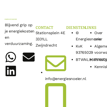
Blijvend grip op
CONTACT
DIENSTEN
LINKS
je energiekosten
Stationsplein 4E
©
Over
en
3331LL
Energiesnoeier
ons
verduurzaming.
Zwijndrecht
KvK
Algem
93765029
voorw
BTWNL86651972
Privacy
Kennis
info@energiesnoeier.nl