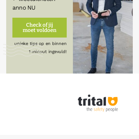
anno NU
Check of jij
moet voldoen
Gratis check, levert
unieke tips op en binnen
1 minuut ingevuld!