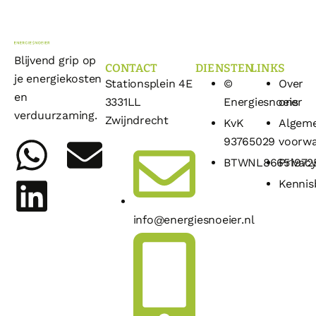
Blijvend grip op
CONTACT
DIENSTEN
LINKS
je energiekosten
Stationsplein 4E
©
Over
en
3331LL
Energiesnoeier
ons
verduurzaming.
Zwijndrecht
KvK
Algem
93765029
voorw
BTWNL86651972
Privacy
Kennis
info@energiesnoeier.nl