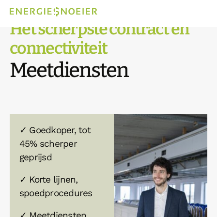
Het scherpste contract en
connectiviteit
Meetdiensten
✓ Goedkoper, tot
45% scherper
geprijsd
✓ Korte lijnen,
spoedprocedures
✓ Meetdiensten