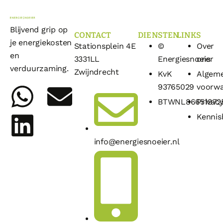
Blijvend grip op
CONTACT
DIENSTEN
LINKS
je energiekosten
Stationsplein 4E
©
Over
en
3331LL
Energiesnoeier
ons
verduurzaming.
Zwijndrecht
KvK
Algem
93765029
voorw
BTWNL86651972
Privacy
Kennis
info@energiesnoeier.nl