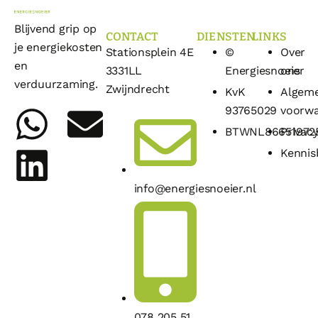
Blijvend grip op
CONTACT
DIENSTEN
LINKS
je energiekosten
Stationsplein 4E
©
Over
en
3331LL
Energiesnoeier
ons
verduurzaming.
Zwijndrecht
KvK
Algem
93765029
voorw
BTWNL86651972
Privacy
Kennis
info@energiesnoeier.nl
078 205 51