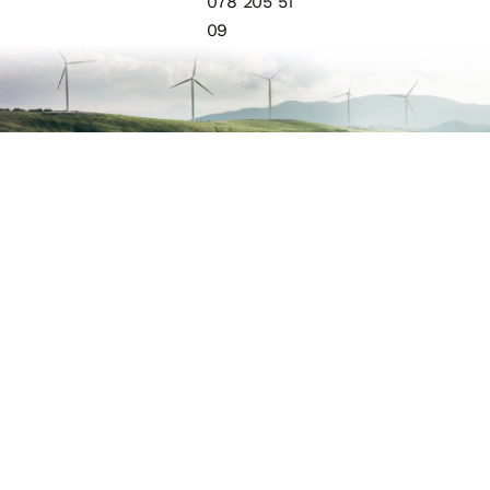
078 205 51
09