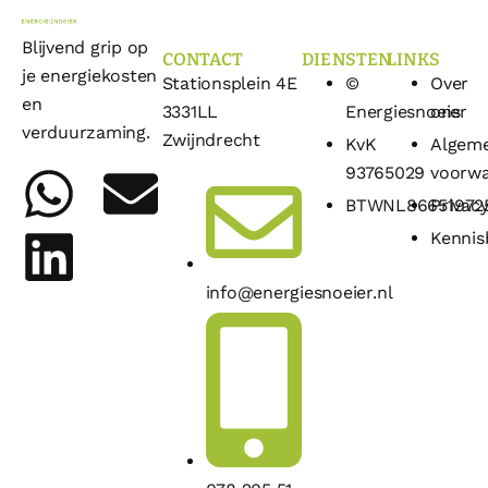
Blijvend grip op
CONTACT
DIENSTEN
LINKS
je energiekosten
Stationsplein 4E
©
Over
en
3331LL
Energiesnoeier
ons
verduurzaming.
Zwijndrecht
KvK
Algem
93765029
voorw
BTWNL86651972
Privacy
Kennis
info@energiesnoeier.nl