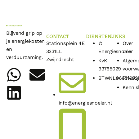
Blijvend grip op
CONTACT
DIENSTEN
LINKS
je energiekosten
Stationsplein 4E
©
Over
en
3331LL
Energiesnoeier
ons
verduurzaming.
Zwijndrecht
KvK
Algem
93765029
voorw
BTWNL86651972
Privacy
Kennis
info@energiesnoeier.nl